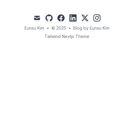
mail
github
facebook
linkedin
x
instagram
Eunsu Kim
•
© 2025
•
Blog by Eunsu Kim
Tailwind Nextjs Theme