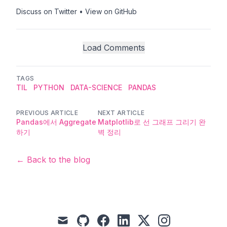
Discuss on Twitter
•
View on GitHub
Load Comments
TAGS
TIL
PYTHON
DATA-SCIENCE
PANDAS
PREVIOUS ARTICLE
NEXT ARTICLE
Pandas에서 Aggregate
Matplotlib로 선 그래프 그리기 완
하기
벽 정리
← Back to the blog
mail
github
facebook
linkedin
x
instagram