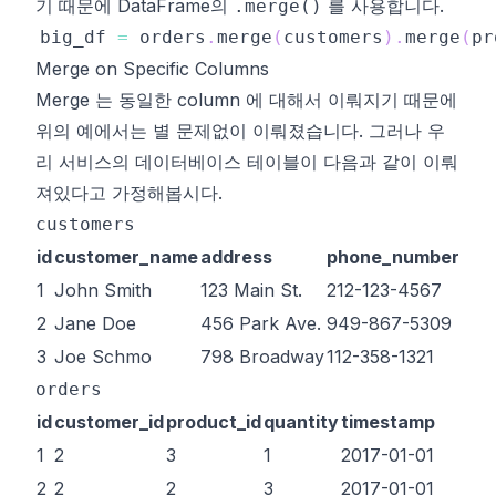
기 때문에
DataFrame
의
를 사용합니다.
.merge()
big_df 
=
 orders
.
merge
(
customers
)
.
merge
(
pr
Merge on Specific Columns
Merge 는 동일한 column 에 대해서 이뤄지기 때문에
위의 예에서는 별 문제없이 이뤄졌습니다. 그러나 우
리 서비스의 데이터베이스 테이블이 다음과 같이 이뤄
져있다고 가정해봅시다.
customers
id
customer_name
address
phone_number
1
John Smith
123 Main St.
212-123-4567
2
Jane Doe
456 Park Ave.
949-867-5309
3
Joe Schmo
798 Broadway
112-358-1321
orders
id
customer_id
product_id
quantity
timestamp
1
2
3
1
2017-01-01
2
2
2
3
2017-01-01