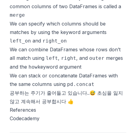
common columns of two
DataFrames
is called a
merge
We can specify which columns should be
matches by using the keyword arguments
and
left_on
right_on
We can combine
DataFrames
whose rows don’t
all match using
,
, and
merges
left
right
outer
and the
keyword argument
how
We can stack or concatenate
DataFrames
with
the same columns using
pd.concat
공부하는 주기가 줄어들고 있습니다..😅 초심을 잃지
않고 계속해서 공부합시다 👍
References
Codecademy