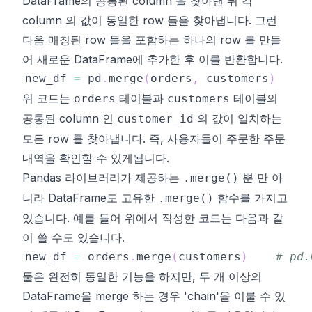
DataFrame
의 공통된 column 을 찾아낸 뒤 각
column 의 값이 동일한 row 들을 찾아냅니다. 그런
다음 매칭된 row 들을 포함하는 하나의 row 를 만들
어 새로운
DataFrame
에 추가한 후 이를 반환합니다.
new_df 
=
 pd
.
merge
(
orders
,
 customers
)
위 코드는
테이블과
테이블의
orders
customers
공통된 column 인
의 값이 일치하는
customer_id
모든 row 를 찾아냅니다. 즉, 사용자들이 주문한 주문
내역을 확인할 수 있게됩니다.
Pandas 라이브러리가 제공하는
뿐 만 아
.merge()
니라
DataFrame
도 고유한
함수를 가지고
.merge()
있습니다. 예를 들어 위에서 작성한 코드는 다음과 같
이 쓸 수도 있습니다.
new_df 
=
 orders
.
merge
(
customers
)
# pd
둘은 완전히 동일한 기능을 하지만, 두 개 이상의
DataFrame
을 merge 하는 경우 'chain'을 이룰 수 있